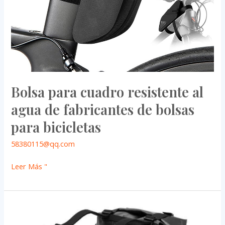
para
bicicletas
Bolsa para cuadro resistente al
agua de fabricantes de bolsas
para bicicletas
58380115@qq.com
Leer Más "
Alforjas
de