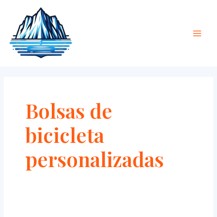
saltar
Men
al
Princ
contenido
Bolsas de
bicicleta
personalizadas
Bolsas