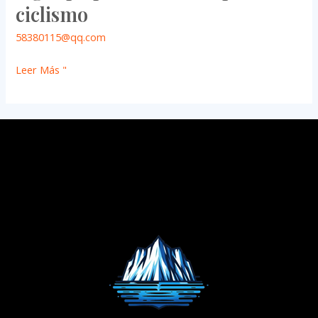
ciclismo
58380115@qq.com
Leer Más "