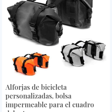
bicicleta
personalizadas,
bolsa
impermeable
para
el
cuadro
delantero
Alforjas de bicicleta
personalizadas, bolsa
impermeable para el cuadro