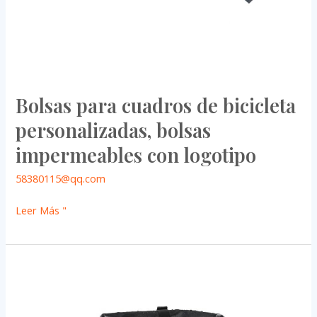
Bolsas para cuadros de bicicleta
personalizadas, bolsas
impermeables con logotipo
58380115@qq.com
Leer Más "
Bolsas
de
ciclismo