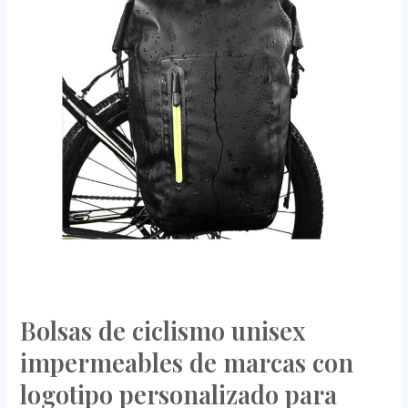
unisex
impermeables
de
marcas
con
logotipo
personalizado
para
ciclismo
Bolsas de ciclismo unisex
impermeables de marcas con
logotipo personalizado para