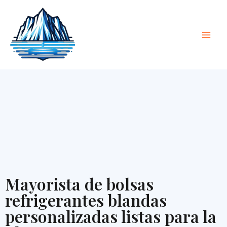
saltar
Men
al
Princ
contenido
Mayorista de bolsas
refrigerantes blandas
personalizadas listas para la