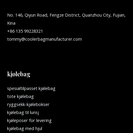
No. 146, Qiyun Road, Fengze District, Quanzhou City, Fujian,
Kina
+86 135 99228321
tommy@coolerbagmanufacturer.com
kjølebag
spesialtilpasset kjølebag
tote kjølebag
ryggsekk-kjølebokser
kjølebag til lunsj
kjøleposer for levering
kjølebag med hjul