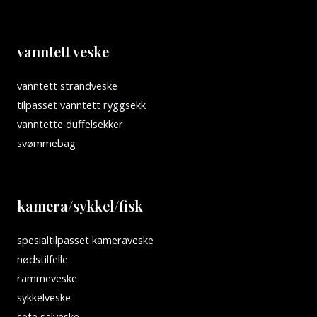
vanntett veske
vanntett strandveske
tilpasset vanntett ryggsekk
vanntette duffelsekker
svømmebag
kamera/sykkel/fisk
spesialtilpasset kameraveske
nødstilfelle
rammeveske
sykkelveske
sete salveske