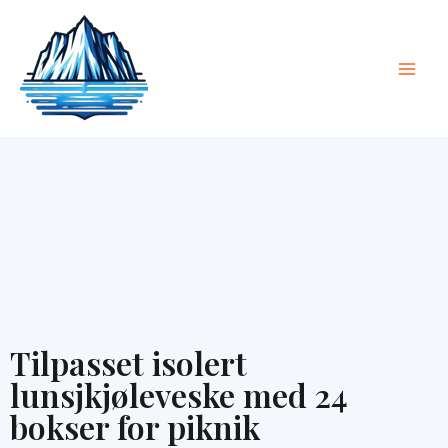
Hopp
Hov
til
innhold
Tilpasset isolert
lunsjkjøleveske med 24
bokser for piknik