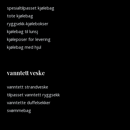
spesialtilpasset kjølebag
tote kjølebag
ryggsekk-kjølebokser
kjølebag til lunsj
kjøleposer for levering
kjølebag med hjul
vanntett veske
vanntett strandveske
tilpasset vanntett ryggsekk
vanntette duffelsekker
svømmebag