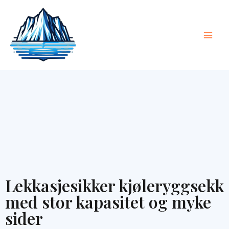
Hopp
Hov
til
innhold
Lekkasjesikker kjøleryggsekk
med stor kapasitet og myke
sider