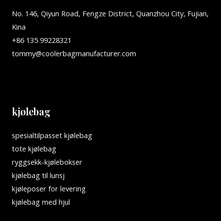
No. 146, Qiyun Road, Fengze District, Quanzhou City, Fujian,
Kina
+86 135 99228321
tommy@coolerbagmanufacturer.com
kjølebag
spesialtilpasset kjølebag
tote kjølebag
ryggsekk-kjølebokser
kjølebag til lunsj
kjøleposer for levering
kjølebag med hjul