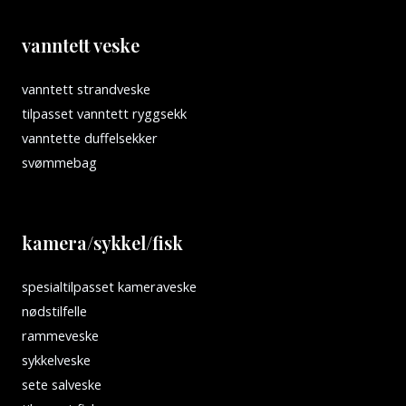
vanntett veske
vanntett strandveske
tilpasset vanntett ryggsekk
vanntette duffelsekker
svømmebag
kamera/sykkel/fisk
spesialtilpasset kameraveske
nødstilfelle
rammeveske
sykkelveske
sete salveske