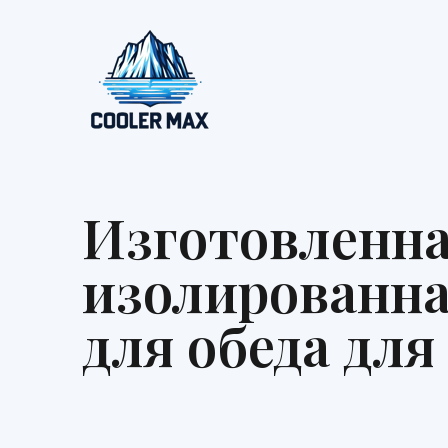
Перейти
к
контенту
Изготовленна
изолированна
для обеда для