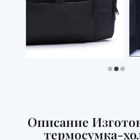
Описание Изготов
термосумка-хол