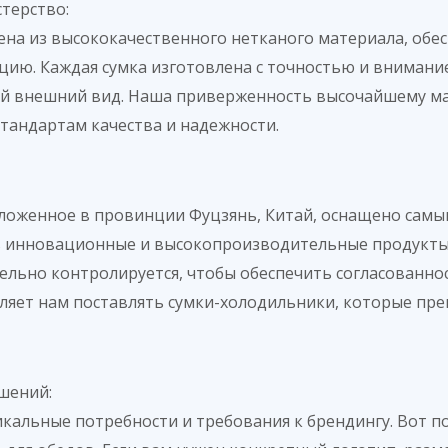
терство:
на ​​из высококачественного нетканого материала, об
ю. Каждая сумка изготовлена ​​с точностью и внимание
 внешний вид. Наша приверженность высочайшему маст
тандартам качества и надежности.
оложенное в провинции Фуцзянь, Китай, оснащено са
 инновационные и высокопроизводительные продукты.
льно контролируется, чтобы обеспечить согласованнос
яет нам поставлять сумки-холодильники, которые прев
шений:
никальные потребности и требования к брендингу. Вот