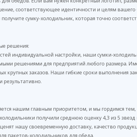
для обедов. Если вам нужен конкретный логотип, разм
шение, соответствующее идентичности и целям вашего
ы получите сумку-холодильник, которая точно соответ
ые решения:
стей индивидуальной настройки, наши сумки-холодильн
ыми решениями для предприятий любого размера. Имея
х крупных заказов. Наши гибкие сроки выполнения за
и результативно.
ется нашим главным приоритетом, и мы гордимся тем,
олодильники получили среднюю оценку 4,3 из 5 звезд 
ценят нашу своевременную доставку, качество продук
ля пакетов-холодильников для обеда.