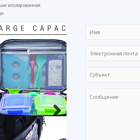
шая изолированная
ды