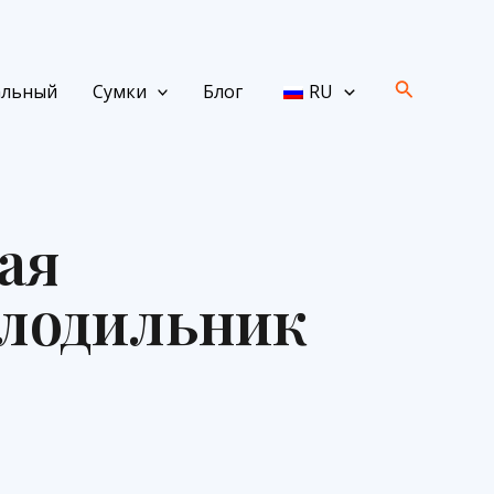
Поиск
альный
Сумки
Блог
RU
ая
олодильник