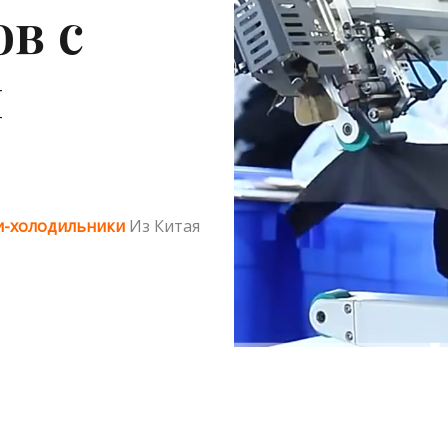
в с
й
и-холодильники
Из Китая