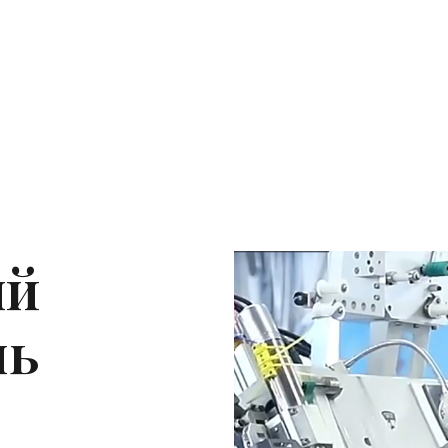
ый
ль