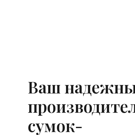
Ваш надежн
производите
сумок-