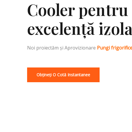
Cooler pentru
excelență izol
Noi proiectăm și
Aprovizionare
Pungi frigorific
Obțineți O Cotă Instantanee