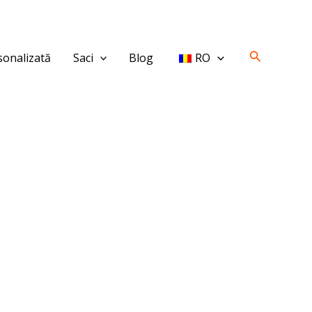
Căutare
onalizată
Saci
Blog
RO