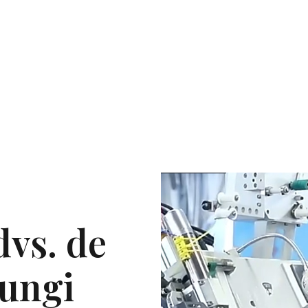
dvs. de
pungi