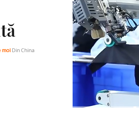
ată
e moi
Din China