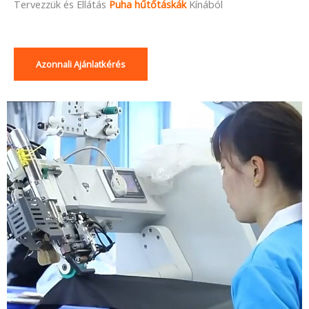
Tervezzük és
Ellátás
Puha hűtőtáskák
Kínából
Azonnali Ajánlatkérés