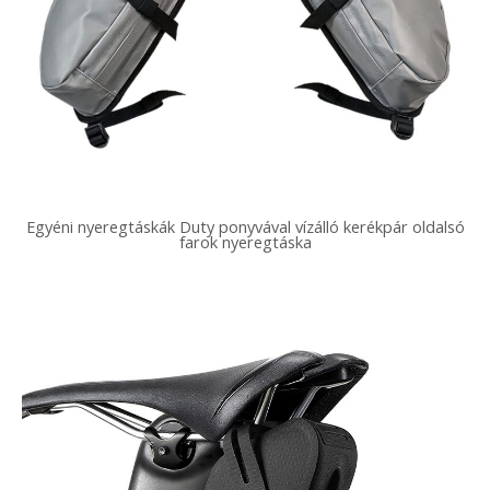
Egyéni nyeregtáskák Duty ponyvával vízálló kerékpár oldalsó
farok nyeregtáska