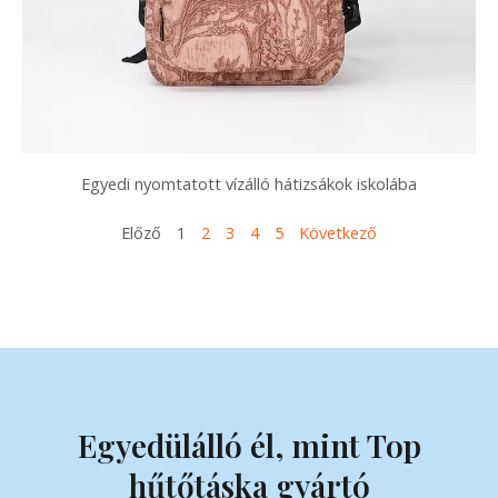
Egyedi nyomtatott vízálló hátizsákok iskolába
Előző
1
2
3
4
5
Következő
Egyedülálló él, mint Top
hűtőtáska gyártó