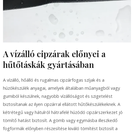
A vízálló cipzárak előnyei a
hűtőtáskák gyártásában
A vízálló, hőálló és rugalmas cipzárfogas szíjak és a
húzókészülék anyagai, amelyek általában műanyagból vagy
gumiból készülnek, nagyobb vízállóságot és szigetelést
biztosítanak az ilyen cipzárral ellátott hűtőkészülékeknek. A
kétrétegű vagy hátulról hátrafelé húzódó cipzárszerkezet jó
tömítő hatást biztosít. A gömb vagy egymásba illeszkedő
fogformák előnyben részesítése kiváló tömítést biztosít a