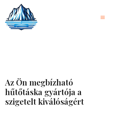
Ugrás
Főm
a
tartalomra
Az Ön megbízható
hűtőtáska gyártója a
szigetelt kiválóságért