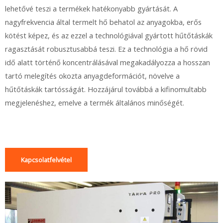
lehetővé teszi a termékek hatékonyabb gyártását. A
nagyfrekvencia által termelt hő behatol az anyagokba, erős
kötést képez, és az ezzel a technológiával gyártott hűtőtáskák
ragasztását robusztusabbá teszi. Ez a technológia a hő rövid
idő alatt történő koncentrálásával megakadályozza a hosszan
tartó melegítés okozta anyagdeformációt, növelve a
hűtőtáskák tartósságát. Hozzájárul továbbá a kifinomultabb
megjelenéshez, emelve a termék általános minőségét.
Kapcsolatfelvétel