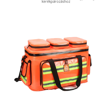
kerékpározáshoz