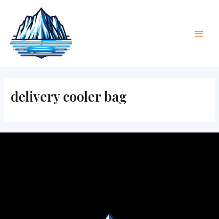
Hoppa
Huv
till
innehåll
delivery cooler bag