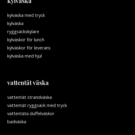
kylväska
kylväska med tryck
kylväska
ryggsäckskylare
kylväskor för lunch
kylväskor för leverans
kylväska med hjul
vattentät väska
vattentät strandväska
vattentät ryggsäck med tryck
vattentäta duffelväskor
badväska