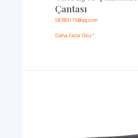
Çantası
58380115@qq.com
Daha Fazla Oku "
Bisiklet
Çantası
Üreticilerinden
Su
Geçirmez