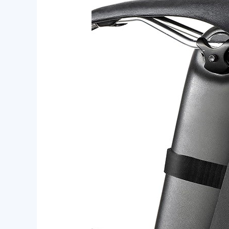
Çerçeve
Çanta