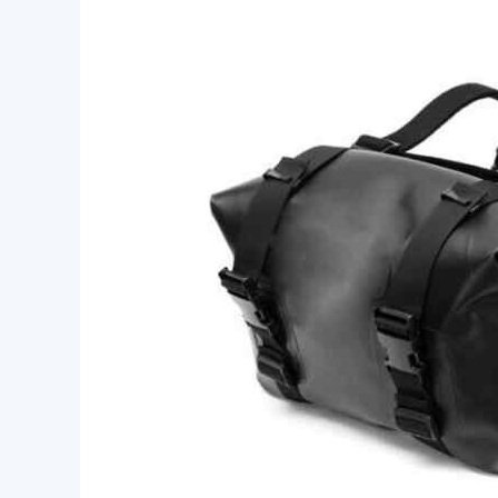
Özel
Bisiklet
Panniers
Su
Geçirmez
Ön
Çerçeve
Çantası