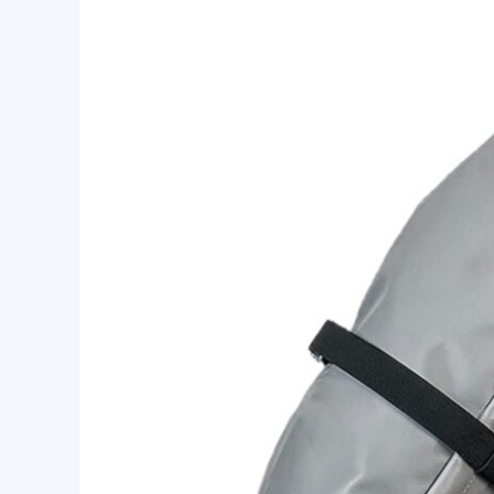
Su
Geçirmez
Bisiklet
Yan
Kuyruk
Eyer
Çantası