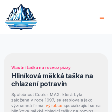
Přeskočit
Hlav
na
Nabí
obsah
Vlastní taška na rozvoz pizzy
Hliníková měkká taška na
chlazení potravin
Společnost Cooler MAX, která byla
založena v roce 1997, se etablovala jako
významná firma.
výrobce
specializující se na
hliníkové měkké chladicí tašky na rozvoz