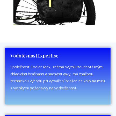
VodotěsnostExpertise
Společnost Cooler Max, známá svými vzduchotěsnými
chladicími brašnami a suchými vaky, má značnou
technickou výhodu při vytváření brašen na kolo na míru
s vysokými požadavky na vodotěsnost.