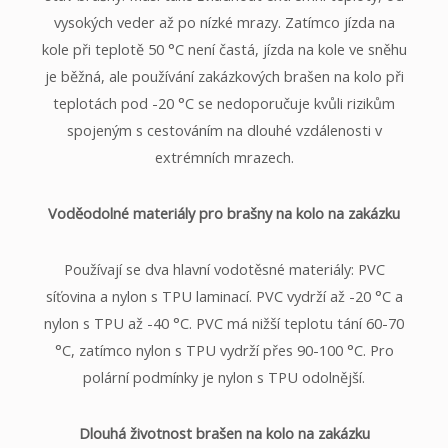
vysokých veder až po nízké mrazy. Zatímco jízda na
kole při teplotě 50 °C není častá, jízda na kole ve sněhu
je běžná, ale používání zakázkových brašen na kolo při
teplotách pod -20 °C se nedoporučuje kvůli rizikům
spojeným s cestováním na dlouhé vzdálenosti v
extrémních mrazech.
Voděodolné materiály pro brašny na kolo na zakázku
Používají se dva hlavní vodotěsné materiály: PVC
síťovina a nylon s TPU laminací. PVC vydrží až -20 °C a
nylon s TPU až -40 °C. PVC má nižší teplotu tání 60-70
°C, zatímco nylon s TPU vydrží přes 90-100 °C. Pro
polární podmínky je nylon s TPU odolnější.
Dlouhá životnost brašen na kolo na zakázku