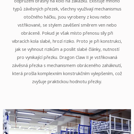
odpružení brašny na kolo na zakázku. Existuje mnoho
typů závěsných přezek, všechny využívají mechanismus
otočného háčku, jsou vyrobeny z kovu nebo
vstřikované, se stylem zavěšení směrem ven nebo
obráceně. Pokud je však místo přenosu síly při
vibracích kola slabé, hrozí riziko. Proto je při konstrukci,
jak se vyhnout rizikům a posílit slabé články, nutností
pro vynikající přezku. Dragon Claw II je vstřikovaná
závěsná přezka s mechanismem obráceného zaháknutí,
která prošla komplexním konstrukčním vylepšením, což
zvyšuje praktickou hodnotu přezky.