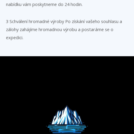
nabídku vám poskytneme do 24 hodin.
3 Schválení hromadné výroby Po získání vašeho souhlasu a
zálohy zahájíme hromadnou výrobu a postaráme se o
expedici.