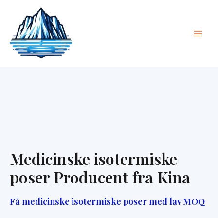
Spring
Hov
til
indhold
Medicinske isotermiske
poser Producent fra Kina
Få medicinske isotermiske poser med lav MOQ