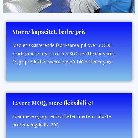
Større kapacitet, bedre pris
Med et eksisterende fabriksareal på over 30.000
kvadratmeter og mere end 300 ansatte når vores
årlige produktionsværdi op på 140 millioner yuan.
Lavere MOQ, mere fleksibilitet
Spar mere og øg rentabiliteten med en mindste
ordremængde fra 200