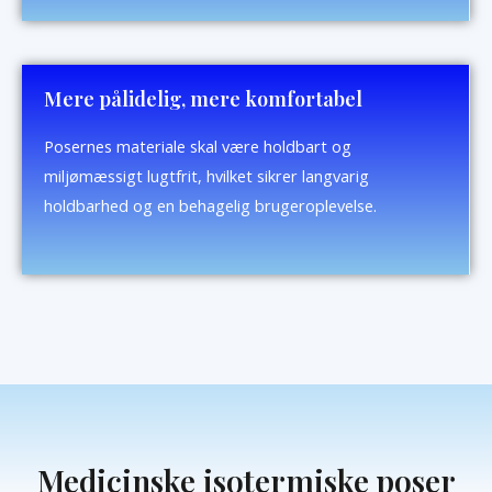
Mere pålidelig, mere komfortabel
Posernes materiale skal være holdbart og
miljømæssigt lugtfrit, hvilket sikrer langvarig
holdbarhed og en behagelig brugeroplevelse.
Medicinske isotermiske poser