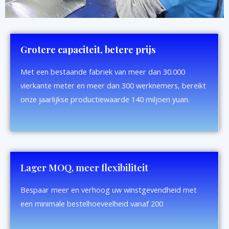
Grotere capaciteit, betere prijs
Met een bestaande fabriek van meer dan 30.000
vierkante meter en meer dan 300 werknemers, bereikt
onze jaarlijkse productiewaarde 140 miljoen yuan.
Lager MOQ, meer flexibiliteit
Bespaar meer en verhoog uw winstgevendheid met
een minimale bestelhoeveelheid vanaf 200