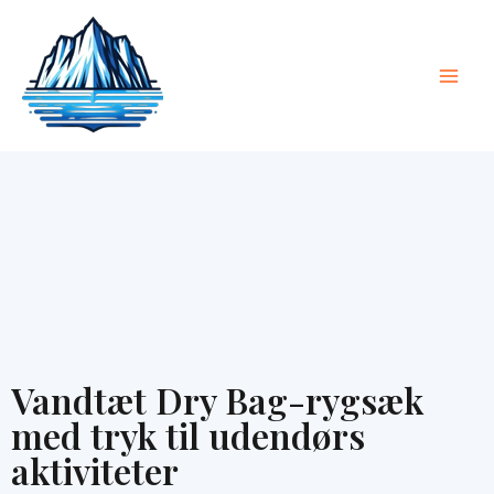
Spring
Hov
til
indhold
Vandtæt Dry Bag-rygsæk
med tryk til udendørs
aktiviteter