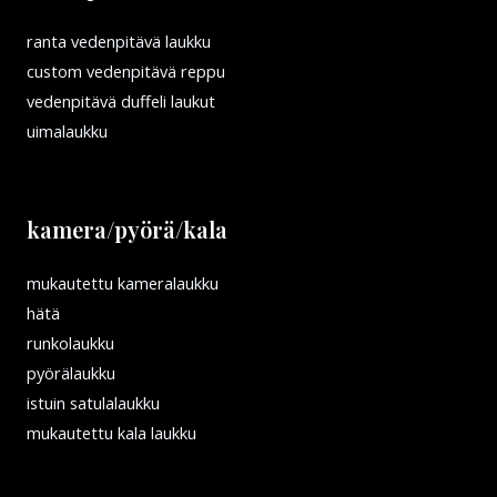
ranta vedenpitävä laukku
custom vedenpitävä reppu
vedenpitävä duffeli laukut
uimalaukku
kamera/pyörä/kala
mukautettu kameralaukku
hätä
runkolaukku
pyörälaukku
istuin satulalaukku
mukautettu kala laukku