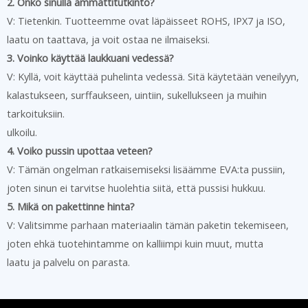
2. Onko sinulla ammattitutkinto?
V: Tietenkin. Tuotteemme ovat läpäisseet ROHS, IPX7 ja ISO,
laatu on taattava, ja voit ostaa ne ilmaiseksi.
3. Voinko käyttää laukkuani vedessä?
V: Kyllä, voit käyttää puhelinta vedessä. Sitä käytetään veneilyyn,
kalastukseen, surffaukseen, uintiin, sukellukseen ja muihin
tarkoituksiin.
ulkoilu.
4. Voiko pussin upottaa veteen?
V: Tämän ongelman ratkaisemiseksi lisäämme EVA:ta pussiin,
joten sinun ei tarvitse huolehtia siitä, että pussisi hukkuu.
5. Mikä on pakettinne hinta?
V: Valitsimme parhaan materiaalin tämän paketin tekemiseen,
joten ehkä tuotehintamme on kalliimpi kuin muut, mutta
laatu ja palvelu on parasta.