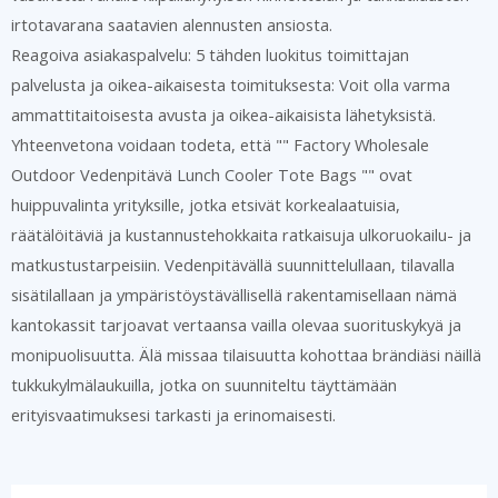
irtotavarana saatavien alennusten ansiosta.
Reagoiva asiakaspalvelu: 5 tähden luokitus toimittajan
palvelusta ja oikea-aikaisesta toimituksesta: Voit olla varma
ammattitaitoisesta avusta ja oikea-aikaisista lähetyksistä.
Yhteenvetona voidaan todeta, että "" Factory Wholesale
Outdoor Vedenpitävä Lunch Cooler Tote Bags "" ovat
huippuvalinta yrityksille, jotka etsivät korkealaatuisia,
räätälöitäviä ja kustannustehokkaita ratkaisuja ulkoruokailu- ja
matkustustarpeisiin. Vedenpitävällä suunnittelullaan, tilavalla
sisätilallaan ja ympäristöystävällisellä rakentamisellaan nämä
kantokassit tarjoavat vertaansa vailla olevaa suorituskykyä ja
monipuolisuutta. Älä missaa tilaisuutta kohottaa brändiäsi näillä
tukkukylmälaukuilla, jotka on suunniteltu täyttämään
erityisvaatimuksesi tarkasti ja erinomaisesti.