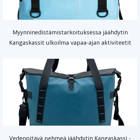
Myynninedistämistarkoituksessa jäähdytin
Kangaskassit ulkoilma vapaa-ajan aktiviteetit
Vedenpitävä pehmeä jäähdytin Kangaskassi -