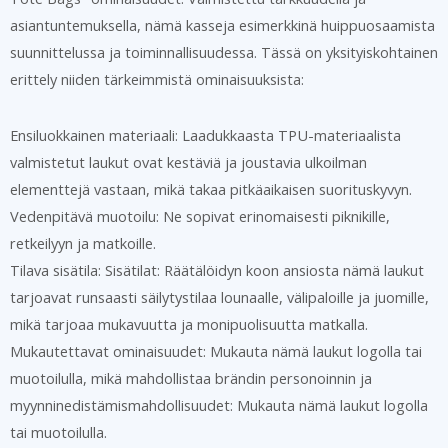
asiantuntemuksella, nämä kasseja esimerkkinä huippuosaamista
suunnittelussa ja toiminnallisuudessa. Tässä on yksityiskohtainen
erittely niiden tärkeimmistä ominaisuuksista:
Ensiluokkainen materiaali: Laadukkaasta TPU-materiaalista
valmistetut laukut ovat kestäviä ja joustavia ulkoilman
elementtejä vastaan, mikä takaa pitkäaikaisen suorituskyvyn.
Vedenpitävä muotoilu: Ne sopivat erinomaisesti piknikille,
retkeilyyn ja matkoille.
Tilava sisätila: Sisätilat: Räätälöidyn koon ansiosta nämä laukut
tarjoavat runsaasti säilytystilaa lounaalle, välipaloille ja juomille,
mikä tarjoaa mukavuutta ja monipuolisuutta matkalla.
Mukautettavat ominaisuudet: Mukauta nämä laukut logolla tai
muotoilulla, mikä mahdollistaa brändin personoinnin ja
myynninedistämismahdollisuudet: Mukauta nämä laukut logolla
tai muotoilulla.