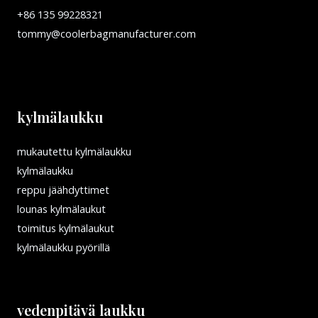
+86 135 99228321
tommy@coolerbagmanufacturer.com
kylmälaukku
mukautettu kylmälaukku
kylmälaukku
reppu jäähdyttimet
lounas kylmälaukut
toimitus kylmälaukut
kylmälaukku pyörillä
vedenpitävä laukku