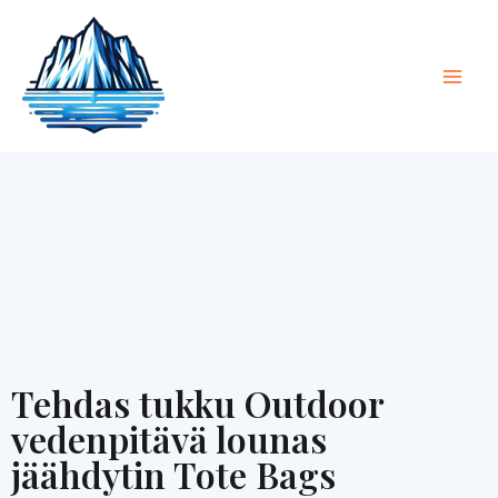
Siirry
Pääv
sisältöön
Tehdas tukku Outdoor
vedenpitävä lounas
jäähdytin Tote Bags