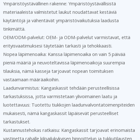
Ympäristöystävällinen rakenne: Ympäristöystävällisistä
materiaaleista valmistetut laukut noudattavat kestäviä
käytäntöjä ja vähentävät ympäristövaikutuksia laadusta
tinkimättä.
OEM/ODM-palvelut: OEM- ja ODM-palvelut varmistavat, että
erityisvaatimuksesi täytetään tarkasti ja tehokkaasti.
Nopea läpimenoaika: Kanssa läpimenoaika on vain 5 päivää
pieniä määriä ja neuvoteltavissa läpimenoaikoja suurempia
tilauksia, nämä kasseja tarjoavat nopean toimituksen
vastaamaan määräaikoihin.
Laadunvarmistus: Kangaskassit tehdään perusteellisissa
tarkastuksissa, jotta varmistetaan ylivoimainen laatu ja
luotettavuus: Tuotettu tiukkojen laadunvalvontatoimenpiteiden
mukaisesti, nämä kangaskassit läpäisevät perusteelliset
tarkastukset.
Kustannustehokas ratkaisu: Kangaskassit tarjoavat erinomaista
vastinetta rahalle kilpailukykyisen hinnoittelun ja tukkutilausten