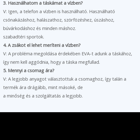
3. Használhatom a táskámat a vízben?
V: Igen, a telefon a vízben is használható. Használható
csónakázáshoz, halászathoz, szörfözéshez, úszáshoz,
búvárkodáshoz és minden máshoz.
szabadtéri sportok.
4. A zsákot el lehet meríteni a vízben?
V: A probléma megoldása érdekében EVA-t adunk a táskához,
így nem kell aggódnia, hogy a táska megfullad.
5. Mennyi a csomag ára?
V: A legjobb anyagot választottuk a csomaghoz, így talán a
termék ára drágább, mint másoké, de
a minőség és a szolgáltatás a legjobb.