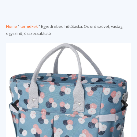
Home
"
termékek
"
Egyedi ebéd hűtőtáska: Oxford szövet, vastag,
egyszínű, összecsukható