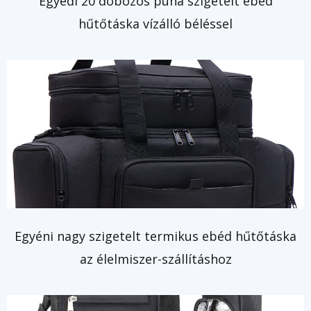
Egyedi 20 dobozos puha szigetelt ebéd
hűtőtáska vízálló béléssel
Egyéni nagy szigetelt termikus ebéd hűtőtáska
az élelmiszer-szállításhoz