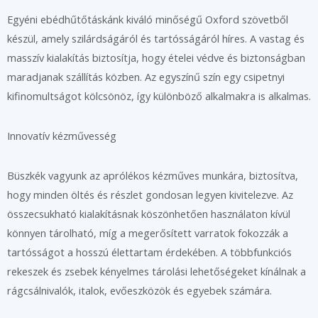
Egyéni ebédhűtőtáskánk kiváló minőségű Oxford szövetből
készül, amely szilárdságáról és tartósságáról híres. A vastag és
masszív kialakítás biztosítja, hogy ételei védve és biztonságban
maradjanak szállítás közben. Az egyszínű szín egy csipetnyi
kifinomultságot kölcsönöz, így különböző alkalmakra is alkalmas.
Innovatív kézművesség
Büszkék vagyunk az aprólékos kézműves munkára, biztosítva,
hogy minden öltés és részlet gondosan legyen kivitelezve. Az
összecsukható kialakításnak köszönhetően használaton kívül
könnyen tárolható, míg a megerősített varratok fokozzák a
tartósságot a hosszú élettartam érdekében. A többfunkciós
rekeszek és zsebek kényelmes tárolási lehetőségeket kínálnak a
rágcsálnivalók, italok, evőeszközök és egyebek számára.