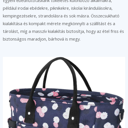
Egyéni ebédhűtőtáskánk tökéletes különböző alkalmakra,
például irodai ebédekre, piknikekre, iskolai kirándulásokra,
kempingezésekre, strandolásra és sok másra. Összecsukható
kialakítása és kompakt mérete megkönnyíti a szállítást és a
tárolást, míg a masszív kialakítás biztosítja, hogy az étel friss és
biztonságos maradjon, bárhová is megy.