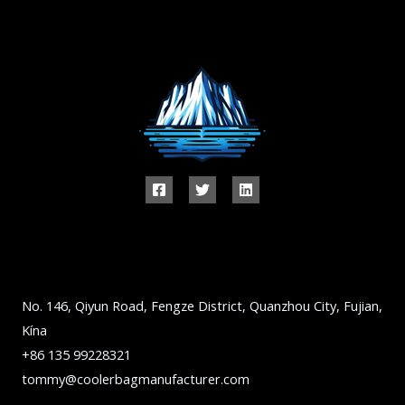
No. 146, Qiyun Road, Fengze District, Quanzhou City, Fujian,
Kína
+86 135 99228321
tommy@coolerbagmanufacturer.com