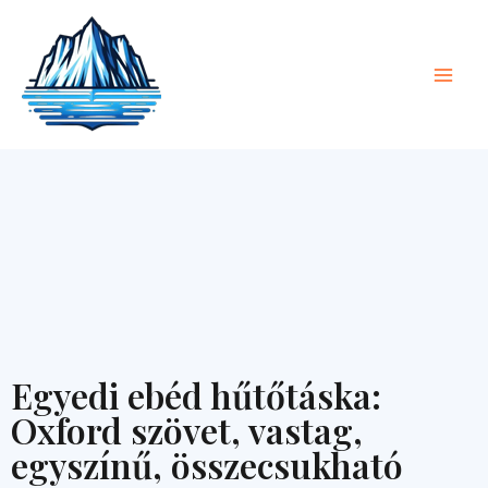
Ugrás
Főm
a
tartalomra
Egyedi ebéd hűtőtáska:
Oxford szövet, vastag,
egyszínű, összecsukható