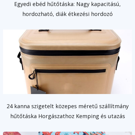
Egyedi ebéd hűtőtáska: Nagy kapacitású,
hordozható, diák étkezési hordozó
24 kanna szigetelt közepes méretű szállítmány
hűtőtáska Horgászathoz Kemping és utazás