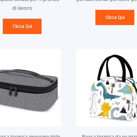
di lavoro
Clicca Qui
Clicca Qui
orsa termica impermeabile
Borsa termica da pranz