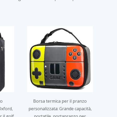
zo
Borsa termica per il pranzo
Oxford,
personalizzata: Grande capacità,
 il golf
portatile, portapranzo per