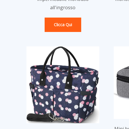
all'ingrosso
Clicca Qui
Mini b