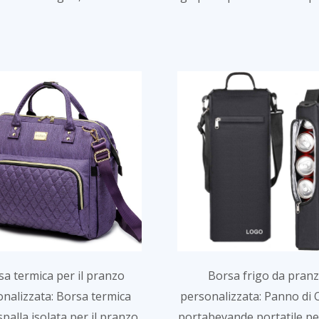
P
P
P
a
a
a
g
g
g
i
i
i
n
n
n
a
a
a
sa termica per il pranzo
Borsa frigo da pran
nalizzata: Borsa termica
personalizzata: Panno di 
alla isolata per il pranzo
portabevande portatile per