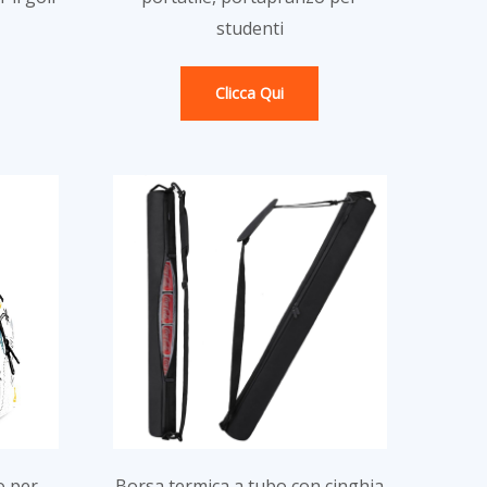
studenti
Clicca Qui
o per
Borsa termica a tubo con cinghia