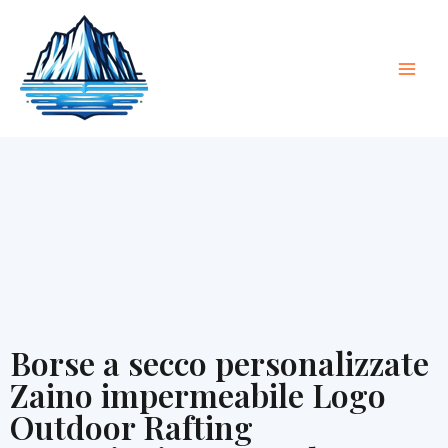
Vai
Men
al
Princ
contenuto
Borse a secco personalizzate
Zaino impermeabile Logo
Outdoor Rafting