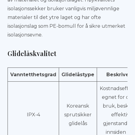
isolasjonssekker bruker vanligvis miljøvennlige
materialer til det ytre laget og har ofte
isolasjonslag som PE-bomull for å sikre utmerket
isolasjonsevne.
Glidelåskvalitet
Vanntetthetsgrad
Glidelåstype
Beskrivels
Kostnadseffekt
egnet for dag
Koreansk
bruk, beskyt
IPX-4
sprutsikker
effektivt
glidelås
gjenstander 
innsiden mo