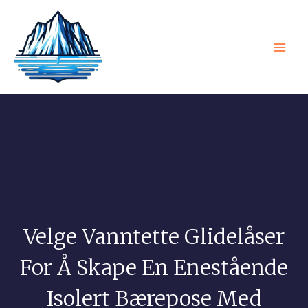
Hopp
Hov
til
innhold
Velge Vanntette Glidelåser
For Å Skape En Enestående
Isolert Bærepose Med