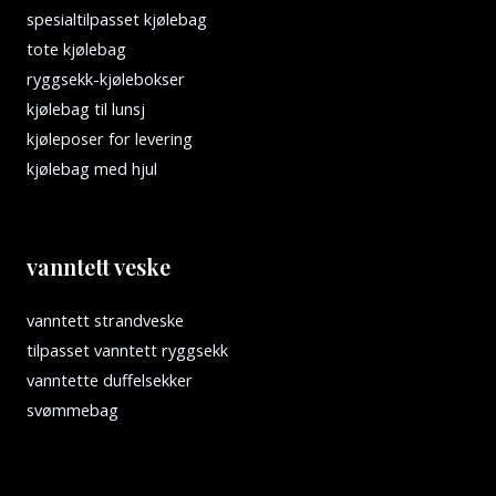
spesialtilpasset kjølebag
tote kjølebag
ryggsekk-kjølebokser
kjølebag til lunsj
kjøleposer for levering
kjølebag med hjul
vanntett veske
vanntett strandveske
tilpasset vanntett ryggsekk
vanntette duffelsekker
svømmebag