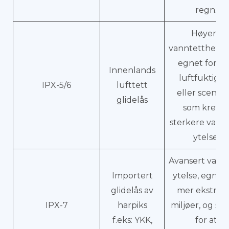
regn.
Høyere
vanntetthetsg
egnet for h
Innenlands
luftfuktigh
IPX-5/6
lufttett
eller scenari
glidelås
som krever
sterkere vann
ytelse.
Avansert vann
Importert
ytelse, egnet 
glidelås av
mer ekstre
IPX-7
harpiks
miljøer, og sø
f.eks: YKK,
for at