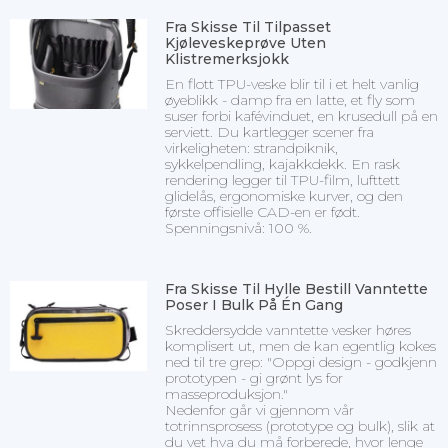
Fra Skisse Til Tilpasset
Kjøleveskeprøve Uten
Klistremerksjokk
En flott TPU-veske blir til i et helt vanlig
øyeblikk - damp fra en latte, et fly som
suser forbi kafévinduet, en krusedull på en
serviett. Du kartlegger scener fra
virkeligheten: strandpiknik,
sykkelpendling, kajakkdekk. En rask
rendering legger til TPU-film, lufttett
glidelås, ergonomiske kurver, og den
første offisielle CAD-en er født.
Spenningsnivå: 100 %.
Fra Skisse Til Hylle Bestill Vanntette
Poser I Bulk På Én Gang
Skreddersydde vanntette vesker høres
komplisert ut, men de kan egentlig kokes
ned til tre grep: "Oppgi design - godkjenn
prototypen - gi grønt lys for
masseproduksjon."
Nedenfor går vi gjennom vår
totrinnsprosess (prototype og bulk), slik at
du vet hva du må forberede, hvor lenge