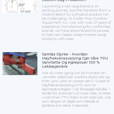
Launching a new bag brand is an
exciting journey, but the transition from a
creative sketch to a physical product can
be challenging. At Cooler Max Outdoor
Equipment Co., Ltd, with over 27 years of
experience manufacturing for world-class
brands, we have streamlined the process
to help new labels create market-ready
products with ease.
Sømløs Styrke - Hvordan
Høyfrekvenssveising Gjør Våre TPU
Vanntette Og Kjøleposer 100 %
Lekkasjesikre
Har du noen gang lurt på hvordan en
vanntett veske kan overleve skybrudd og
hvitt vann uten en eneste søm? Svaret er
høyfrekvenssveising (HF), som er
kjerneteknologien i vår kinesiske fabrikk. I
stedet for å stanse hull med nåler, smelter
vi sammen TPU-folien til ett solid ark, noe
som skaper en skjøt som faktisk er
sterkere enn selve materialet.