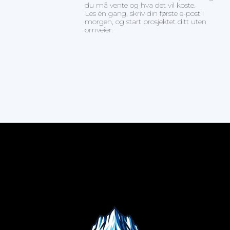
du må vente og hva det vil koste.
Les én gang, skriv din første e-post i
morgen, og start prosjektet ditt uten
omveier.