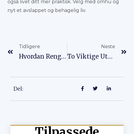
også livet ditt mer praktisk. Velg med omhu og
nyt et avslappet og behagelig liv.
Forrige
Ne
Tidligere
Neste
Hvordan Rengjør Jeg En Kjølebag? Bekjempe Flekker Og Lukt
To Viktige Utskriftsalternativer I Produksjonsprosessen For Kjøleposer
Del:
Tilpassede