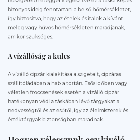
hőszigetelő réteggel kiegészítve ez a táska képes
bizonyos ideig fenntartani a belső hőmérsékletet,
így biztosítva, hogy az ételek és italok a kívánt
meleg vagy hűvös hőmérsékleten maradjanak,
amikor szükséges.
A vízállóság a kulcs
A vízálló cipzár kialakítása a szigetelt, cipzáras
szállítóládában a hab a tortán. Esős időben vagy
véletlen fröccsenések esetén a vízálló cipzár
hatékonyan védi a táskában lévő tárgyakat a
nedvességtől és az esőtől, így az élelmiszerek és
értéktárgyak biztonságban maradnak.
Hogyan válasszunk egy kiváló