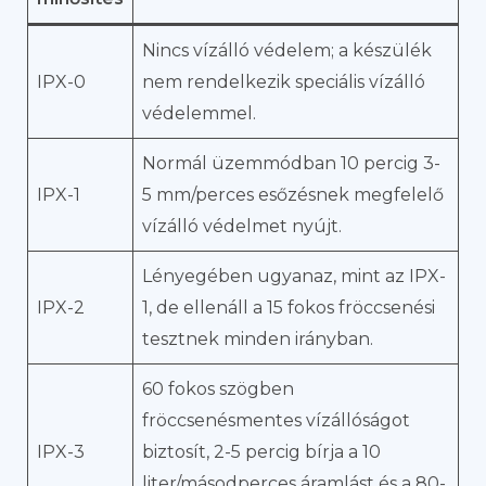
Nincs vízálló védelem; a készülék
IPX-0
nem rendelkezik speciális vízálló
védelemmel.
Normál üzemmódban 10 percig 3-
IPX-1
5 mm/perces esőzésnek megfelelő
vízálló védelmet nyújt.
Lényegében ugyanaz, mint az IPX-
IPX-2
1, de ellenáll a 15 fokos fröccsenési
tesztnek minden irányban.
60 fokos szögben
fröccsenésmentes vízállóságot
IPX-3
biztosít, 2-5 percig bírja a 10
liter/másodperces áramlást és a 80-