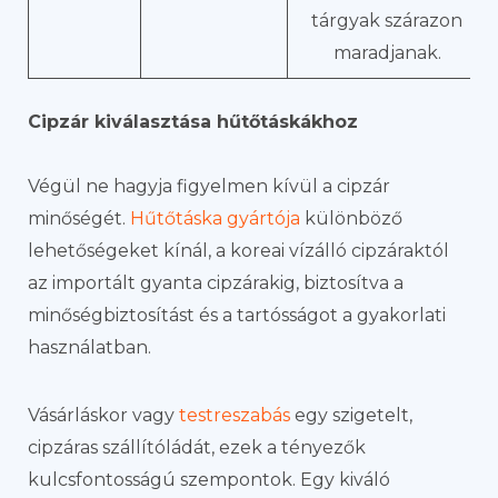
tárgyak szárazon
maradjanak.
Cipzár kiválasztása hűtőtáskákhoz
Végül ne hagyja figyelmen kívül a cipzár
minőségét.
Hűtőtáska gyártója
különböző
lehetőségeket kínál, a koreai vízálló cipzáraktól
az importált gyanta cipzárakig, biztosítva a
minőségbiztosítást és a tartósságot a gyakorlati
használatban.
Vásárláskor vagy
testreszabás
egy szigetelt,
cipzáras szállítóládát, ezek a tényezők
kulcsfontosságú szempontok. Egy kiváló