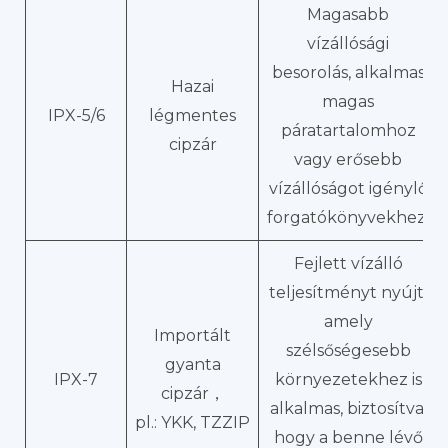
Magasabb
vízállósági
besorolás, alkalmas
Hazai
magas
IPX-5/6
légmentes
páratartalomhoz
cipzár
vagy erősebb
vízállóságot igénylő
forgatókönyvekhez.
Fejlett vízálló
teljesítményt nyújt,
amely
Importált
szélsőségesebb
gyanta
IPX-7
környezetekhez is
cipzár，
alkalmas, biztosítva,
pl.: YKK, TZZIP
hogy a benne lévő