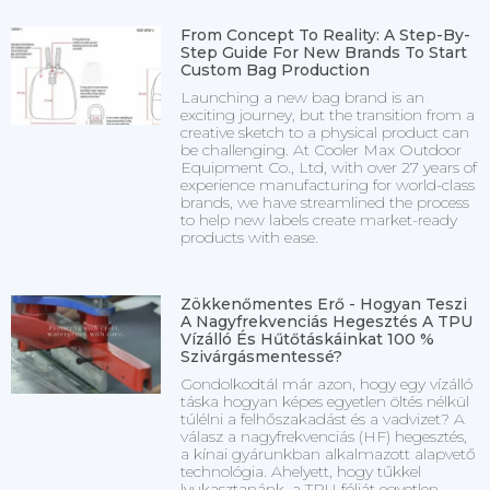
From Concept To Reality: A Step-By-
Step Guide For New Brands To Start
Custom Bag Production
Launching a new bag brand is an
exciting journey, but the transition from a
creative sketch to a physical product can
be challenging. At Cooler Max Outdoor
Equipment Co., Ltd, with over 27 years of
experience manufacturing for world-class
brands, we have streamlined the process
to help new labels create market-ready
products with ease.
Zökkenőmentes Erő - Hogyan Teszi
A Nagyfrekvenciás Hegesztés A TPU
Vízálló És Hűtőtáskáinkat 100 %
Szivárgásmentessé?
Gondolkodtál már azon, hogy egy vízálló
táska hogyan képes egyetlen öltés nélkül
túlélni a felhőszakadást és a vadvizet? A
válasz a nagyfrekvenciás (HF) hegesztés,
a kínai gyárunkban alkalmazott alapvető
technológia. Ahelyett, hogy tűkkel
lyukasztanánk, a TPU-fóliát egyetlen