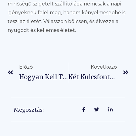
minőségű szigetelt szállítóláda nemcsak a napi
igényeknek felel meg, hanem kényelmesebbé is
teszi az életét. Válasszon bölcsen, és élvezze a
nyugodt és kellemes életet.
Előző
Kö
Előző
Következő
Hogyan Kell Tisztítani A Hűtőtáskát? A Foltok És Szagok Kezelése
Két Kulcsfontosságú Nyomtatási Lehetőség A Hűtőtáska Gyártási Folyamatban
Megosztás: