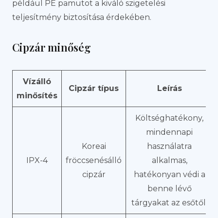
például PE pamutot a kiváló szigetelési
teljesítmény biztosítása érdekében.
Cipzár minőség
Vízálló
Cipzár típus
Leírás
minősítés
Költséghatékony,
mindennapi
Koreai
használatra
IPX-4
fröccsenésálló
alkalmas,
cipzár
hatékonyan védi a
benne lévő
tárgyakat az esőtől.