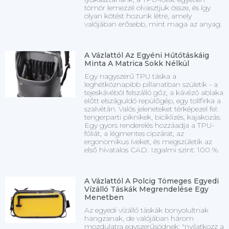
tömör lemezzé olvasztjuk össze, és így
olyan kötést hozunk létre, amely
valójában erősebb, mint maga az anyag.
A Vázlattól Az Egyéni Hűtőtáskáig
Minta A Matrica Sokk Nélkül
Egy nagyszerű TPU táska a
leghétköznapibb pillanatban születik - a
tejeskávéból felszálló gőz, a kávézó ablaka
előtt elszáguldó repülőgép, egy tollfirka a
szalvétán. Valós jeleneteket térképezel fel:
tengerparti piknikek, biciklizés, kajakozás.
Egy gyors renderelés hozzáadja a TPU-
fóliát, a légmentes cipzárat, az
ergonomikus íveket, és megszületik az
első hivatalos CAD. Izgalmi szint: 100 %.
A Vázlattól A Polcig Tömeges Egyedi
Vízálló Táskák Megrendelése Egy
Menetben
Az egyedi vízálló táskák bonyolultnak
hangzanak, de valójában három
mozdulatra egyszerűsödnek: "nyilatkozz a