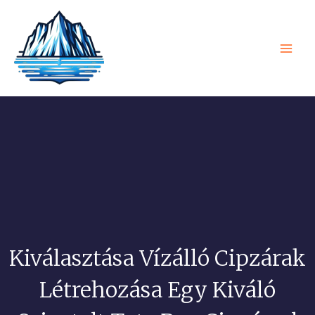
Ugrás
Főm
a
tartalomra
Kiválasztása Vízálló Cipzárak
Létrehozása Egy Kiváló