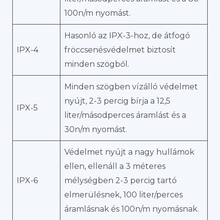
100n/m nyomást.
Hasonló az IPX-3-hoz, de átfogó
IPX-4
fröccsenésvédelmet biztosít
minden szögből.
Minden szögben vízálló védelmet
nyújt, 2-3 percig bírja a 12,5
IPX-5
liter/másodperces áramlást és a
30n/m nyomást.
Védelmet nyújt a nagy hullámok
ellen, ellenáll a 3 méteres
IPX-6
mélységben 2-3 percig tartó
elmerülésnek, 100 liter/perces
áramlásnak és 100n/m nyomásnak.