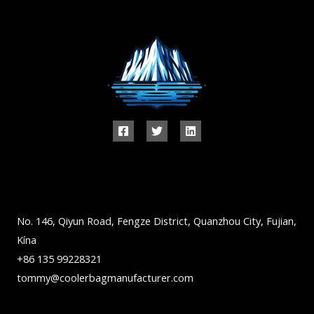
No. 146, Qiyun Road, Fengze District, Quanzhou City, Fujian,
Kína
+86 135 99228321
tommy@coolerbagmanufacturer.com