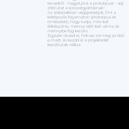
tervedről - hagyd jóvá a prototípust - adj
zöld utat a sorozatgyártásnak".
Az alábbiakban végigvezetjük Önt a
kétlépcsős folyamaton (prototípus és
ömlesztett), hogy tudja, mire kell
felkészülnie, mennyi időt kell várnia, és
mennyibe fog kerülni.
Egyszer olvasd el, holnap írd meg az első
e-mailt, és kezdd el a projektedet
kerülőutak nélkül.