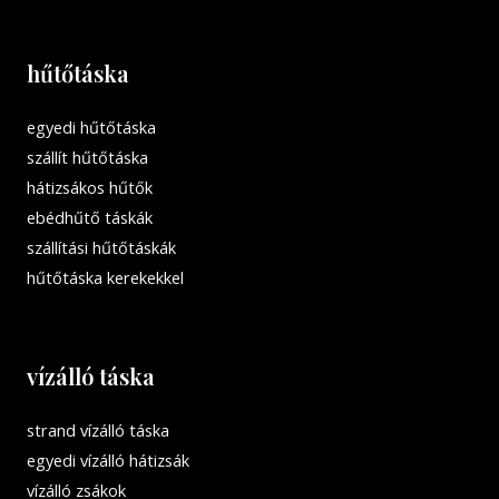
hűtőtáska
egyedi hűtőtáska
szállít hűtőtáska
hátizsákos hűtők
ebédhűtő táskák
szállítási hűtőtáskák
hűtőtáska kerekekkel
vízálló táska
strand vízálló táska
egyedi vízálló hátizsák
vízálló zsákok