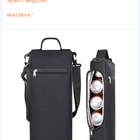
58380115@qq.com
Read More "
Aangepaste
Lunchkoeltas:
Oxford
Doek,
Draagbare
Golf
Drankdrager