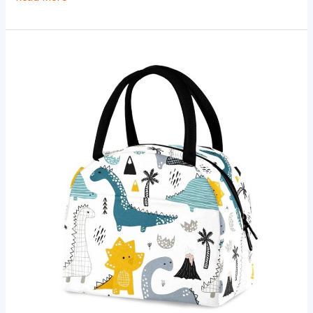
Aangepaste
kinderen
lunch
koeltas:
Draagbaar,
Aluminiumfolie,
Dinosaurusthema