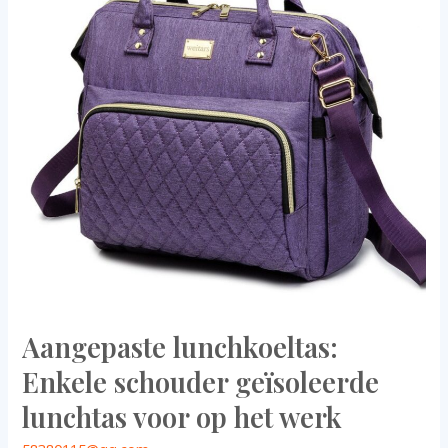
geïsoleerde
lunchtas
voor
op
het
werk
Aangepaste lunchkoeltas:
Enkele schouder geïsoleerde
lunchtas voor op het werk