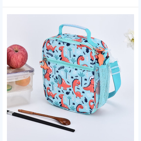
Aangepaste
Dinosaurus
Lunch
Koeltas:
Draagbaar,
Groothandel,
Cartoonontwerp