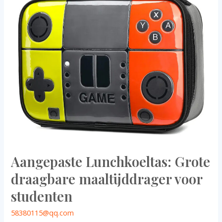
maaltijddrager
voor
studenten
Aangepaste Lunchkoeltas: Grote
draagbare maaltijddrager voor
studenten
58380115@qq.com