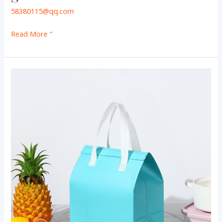
58380115@qq.com
Read More "
Aangepaste
Lunch
Koeltas:
Wegwerpbare
Waterdichte
Thermische
Zak
Groothandel