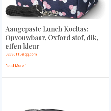
Aangepaste Lunch Koeltas:
Opvouwbaar, Oxford stof, dik,
effen kleur
58380115@qq.com
Read More "
Mini
Waterdichte
Oxford
Custom