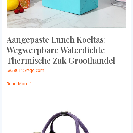
Aangepaste Lunch Koeltas:
Wegwerpbare Waterdichte
Thermische Zak Groothandel
58380115@qq.com
Read More "
Aangepaste
lunchkoeltas:
Enkele
schouder