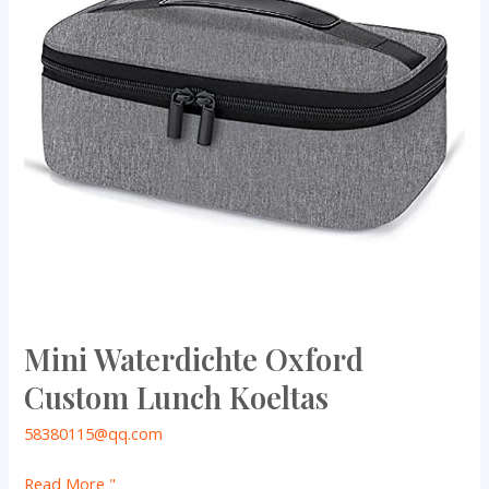
Lunch
Koeltas
Mini Waterdichte Oxford
Custom Lunch Koeltas
58380115@qq.com
Read More "