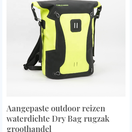
waterdichte
Dry
Bag
rugzak
groothandel
Aangepaste outdoor reizen
waterdichte Dry Bag rugzak
groothandel