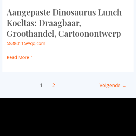
Aangepaste Dinosaurus Lunch
Koeltas: Draagbaar,
Groothandel, Cartoonontwerp
58380115@qq.com
Read More "
1
2
Volgende
→