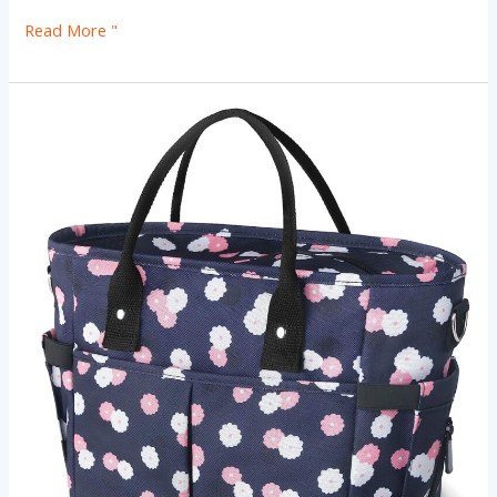
Read More "
Aangepaste
Lunch
Koeltas:
Opvouwbaar,
Oxford
stof,
dik,
effen
kleur