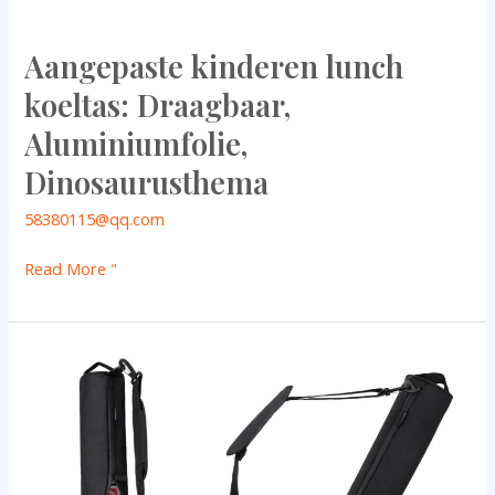
Aangepaste kinderen lunch
koeltas: Draagbaar,
Aluminiumfolie,
Dinosaurusthema
58380115@qq.com
Read More "
Custom
Outdoor
Strap
Koeltas:
Oxford,