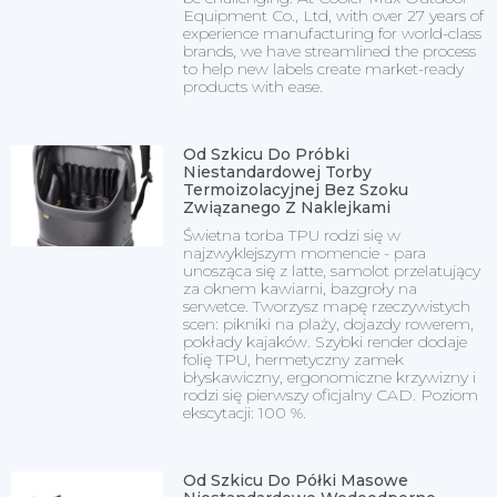
Equipment Co., Ltd, with over 27 years of
experience manufacturing for world-class
brands, we have streamlined the process
to help new labels create market-ready
products with ease.
Od Szkicu Do Próbki
Niestandardowej Torby
Termoizolacyjnej Bez Szoku
Związanego Z Naklejkami
Świetna torba TPU rodzi się w
najzwyklejszym momencie - para
unosząca się z latte, samolot przelatujący
za oknem kawiarni, bazgroły na
serwetce. Tworzysz mapę rzeczywistych
scen: pikniki na plaży, dojazdy rowerem,
pokłady kajaków. Szybki render dodaje
folię TPU, hermetyczny zamek
błyskawiczny, ergonomiczne krzywizny i
rodzi się pierwszy oficjalny CAD. Poziom
ekscytacji: 100 %.
Od Szkicu Do Półki Masowe