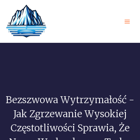
Przejdź
Men
do
Głó
treści
Bezszwowa Wytrzymałość -
Jak Zgrzewanie Wysokiej
Częstotliwości Sprawia, Że