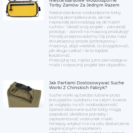
Niestandardowe Wodoodporne
Torby Zamów Za Jednym Razem
Niestandardowe wodoodporne torby
brzmią skomplikowanie, ale tak
naprawdę sprowadzają się do trzech
ruchów: "określ swój projekt - zatwierdź
prototyp - zezwól na masową produkcję".
Poniżej przeprowadzimy Cię przez nasz
dwuetapowy proces (prototypowy i
masowy), abyś wiedział, co przygotować,
jak długo czekać i ile to będzie
kosztować.
Przeczytaj raz, napisz jutro pierwszego e-
maila i rozpocznij projekt bez objazdów.
Jak Partiami Dostosowywać Suche
Worki Z Chińskich Fabryk?
Suche worki są bardzo lubiane przez
entuzjastów outdooru na całym świecie
ze względu na ich wodoodporność.
Spersonalizowane suche torby mogą
zaspokoić określone potrzeby i
zaprezentować wizerunek marki.
Niniejszy artykuł ma na celu dostarczenie
zagranicznym importerom