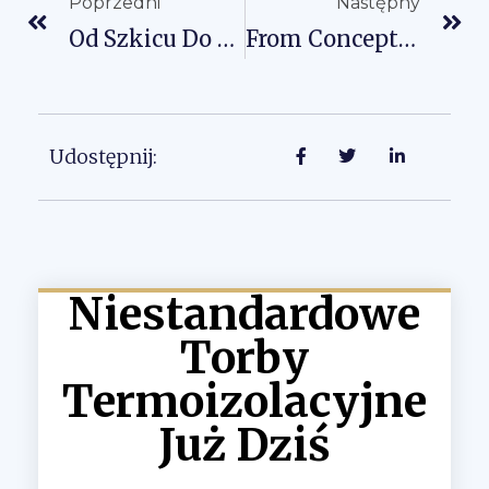
Poprzedni
Następny
Od Szkicu Do Próbki Niestandardowej Torby Termoizolacyjnej Bez Szoku Związanego Z Naklejkami
From Concept To Reality: A Step-By-Step Guide For New Brands To Start Custom Bag Production
Udostępnij:
Niestandardowe
Torby
Termoizolacyjne
Już Dziś