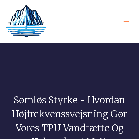
Spring
Hov
til
indhold
Sømløs Styrke - Hvordan
Højfrekvenssvejsning Gør
Vores TPU Vandtætte Og