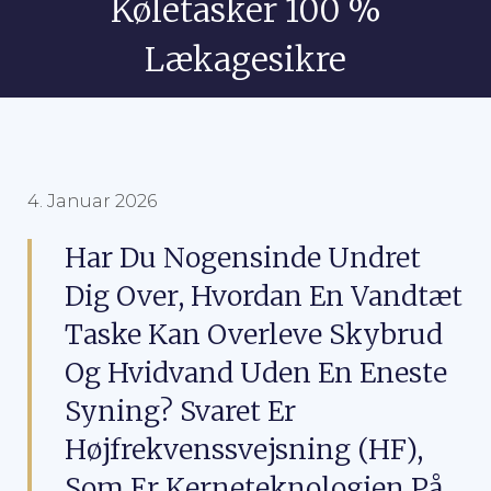
Køletasker 100 %
Lækagesikre
4. Januar 2026
Har Du Nogensinde Undret
Dig Over, Hvordan En Vandtæt
Taske Kan Overleve Skybrud
Og Hvidvand Uden En Eneste
Syning? Svaret Er
Højfrekvenssvejsning (HF),
Som Er Kerneteknologien På