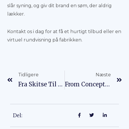
slår syning, og giv dit brand en søm, der aldrig
lækker.
Kontakt os i dag for at få et hurtigt tilbud eller en
virtuel rundvisning på fabrikken.
Prev
Næ
Tidligere
Næste
Fra Skitse Til Brugerdefineret Køletaskeprøve Uden Klistermærkechok
From Concept To Reality: A Step-By-Step Guide For New Brands To Start Custom Bag Production
Del: