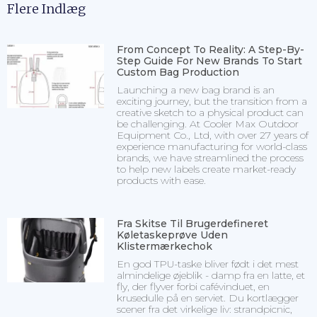
Flere Indlæg
From Concept To Reality: A Step-By-
Step Guide For New Brands To Start
Custom Bag Production
Launching a new bag brand is an
exciting journey, but the transition from a
creative sketch to a physical product can
be challenging. At Cooler Max Outdoor
Equipment Co., Ltd, with over 27 years of
experience manufacturing for world-class
brands, we have streamlined the process
to help new labels create market-ready
products with ease.
Fra Skitse Til Brugerdefineret
Køletaskeprøve Uden
Klistermærkechok
En god TPU-taske bliver født i det mest
almindelige øjeblik - damp fra en latte, et
fly, der flyver forbi cafévinduet, en
krusedulle på en serviet. Du kortlægger
scener fra det virkelige liv: strandpicnic,