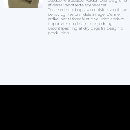
outdoor-entusiaster verden over på grund
af deres vandtætte egenskaber.
Tilpassede dry bags kan opfylde specifikke
behov og vise brandets image. Denne
artikel har til formål at give udenlandske
importører en detaljeret vejledning i
batchtilpasning af dry bags fra design til
produktion.