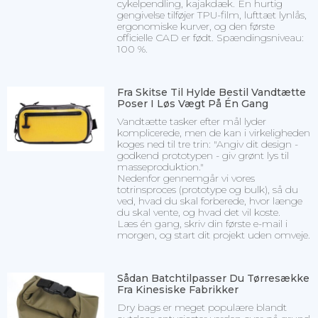
cykelpendling, kajakdæk. En hurtig
gengivelse tilføjer TPU-film, lufttæt lynlås,
ergonomiske kurver, og den første
officielle CAD er født. Spændingsniveau:
100 %.
Fra Skitse Til Hylde Bestil Vandtætte
Poser I Løs Vægt På Én Gang
Vandtætte tasker efter mål lyder
komplicerede, men de kan i virkeligheden
koges ned til tre trin: "Angiv dit design -
godkend prototypen - giv grønt lys til
masseproduktion."
Nedenfor gennemgår vi vores
totrinsproces (prototype og bulk), så du
ved, hvad du skal forberede, hvor længe
du skal vente, og hvad det vil koste.
Læs én gang, skriv din første e-mail i
morgen, og start dit projekt uden omveje.
Sådan Batchtilpasser Du Tørresække
Fra Kinesiske Fabrikker
Dry bags er meget populære blandt