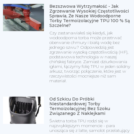
Bezszwowa Wytrzymałość - Jak
Zgrzewanie Wysokiej Częstotliwości
Sprawia, Że Nasze Wodoodporne
Torby Termoizolacyjne TPU 100 % Są
Szczelne?
Czy zastanawiałeś się kiedyś, jak
wodoodporna torba może przetrwać
oberwanie chmury i białą wodę bez
jednego szwu? Odpowiedzią jest
zgrzewanie wysoką częstotliwością (HF),
podstawowa technologia w naszej
chińskiej fabryce. Zamiast dziurkowania
igłami, łączymy folię TPU w jeden solidny
arkusz, tworząc połączenie, które jest w
rzeczywistości mocniejsze niż sam
materiał.
Od Szkicu Do Próbki
Niestandardowej Torby
Termoizolacyjnej Bez Szoku
Związanego Z Naklejkami
Świetna torba TPU rodzi się w
najzwyklejszym momencie - para
unosząca się z latte, samolot przelatujący