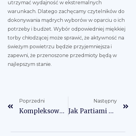
utrzymać wydajność w ekstremalnych
warunkach. Dlatego zachęcamy czytelników do
dokonywania mądrych wyborów w oparciu o ich
potrzeby i budżet. Wybór odpowiedniej miękkiej
torby chłodzącej może sprawić, że aktywność na
świeżym powietrzu będzie przyjemniejsza i
zapewni, że przenoszone przedmioty będą w
najlepszym stanie.
Prev
Na
Poprzedni
Następny
Kompleksowy Przewodnik Po Komponentach I Konstrukcji Toreb Chłodzących
Jak Partiami Dostosowywać Suche Worki Z Chińskich Fabryk?