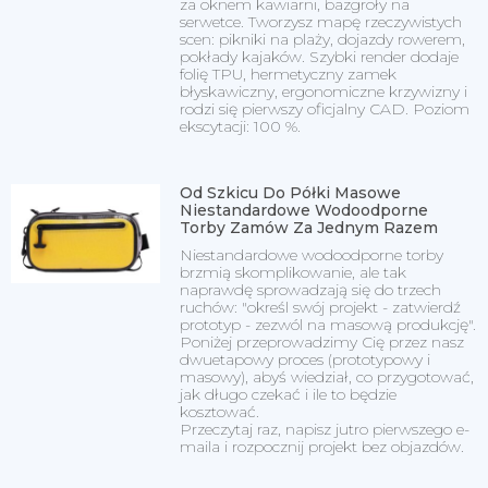
za oknem kawiarni, bazgroły na
serwetce. Tworzysz mapę rzeczywistych
scen: pikniki na plaży, dojazdy rowerem,
pokłady kajaków. Szybki render dodaje
folię TPU, hermetyczny zamek
błyskawiczny, ergonomiczne krzywizny i
rodzi się pierwszy oficjalny CAD. Poziom
ekscytacji: 100 %.
Od Szkicu Do Półki Masowe
Niestandardowe Wodoodporne
Torby Zamów Za Jednym Razem
Niestandardowe wodoodporne torby
brzmią skomplikowanie, ale tak
naprawdę sprowadzają się do trzech
ruchów: "określ swój projekt - zatwierdź
prototyp - zezwól na masową produkcję".
Poniżej przeprowadzimy Cię przez nasz
dwuetapowy proces (prototypowy i
masowy), abyś wiedział, co przygotować,
jak długo czekać i ile to będzie
kosztować.
Przeczytaj raz, napisz jutro pierwszego e-
maila i rozpocznij projekt bez objazdów.