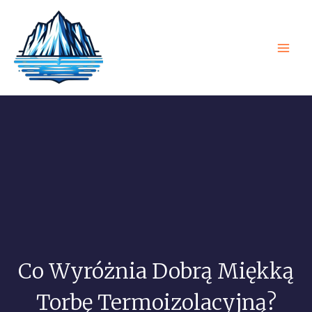
Przejdź
Men
do
Głó
treści
Co Wyróżnia Dobrą Miękką
Torbę Termoizolacyjną?