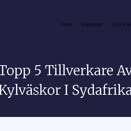
Hem
Anpassad
Ljus an
Topp 5 Tillverkare A
Kylväskor I Sydafrik