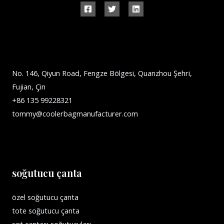
No. 146, Qiyun Road, Fengze Bölgesi, Quanzhou Şehri,
Fujian, Çin
+86 135 99228321
tommy@coolerbagmanufacturer.com
soğutucu çanta
özel soğutucu çanta
tote soğutucu çanta
sırt çantası soğutucuları