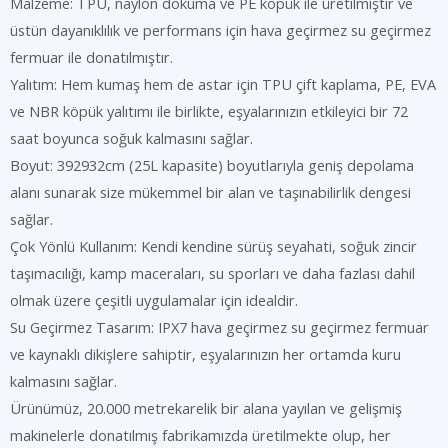
Malzeme: TPU, naylon dokuma ve PE köpük ile üretilmiştir ve
üstün dayanıklılık ve performans için hava geçirmez su geçirmez
fermuar ile donatılmıştır.
Yalıtım: Hem kumaş hem de astar için TPU çift kaplama, PE, EVA
ve NBR köpük yalıtımı ile birlikte, eşyalarınızın etkileyici bir 72
saat boyunca soğuk kalmasını sağlar.
Boyut: 392932cm (25L kapasite) boyutlarıyla geniş depolama
alanı sunarak size mükemmel bir alan ve taşınabilirlik dengesi
sağlar.
Çok Yönlü Kullanım: Kendi kendine sürüş seyahati, soğuk zincir
taşımacılığı, kamp maceraları, su sporları ve daha fazlası dahil
olmak üzere çeşitli uygulamalar için idealdir.
Su Geçirmez Tasarım: IPX7 hava geçirmez su geçirmez fermuar
ve kaynaklı dikişlere sahiptir, eşyalarınızın her ortamda kuru
kalmasını sağlar.
Ürünümüz, 20.000 metrekarelik bir alana yayılan ve gelişmiş
makinelerle donatılmış fabrikamızda üretilmekte olup, her