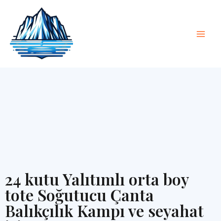
İçeriğe
Ana
geç
Men
24 kutu Yalıtımlı orta boy
tote Soğutucu Çanta
Balıkçılık Kampı ve seyahat