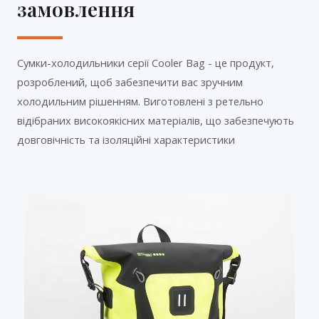
замовлення
Сумки-холодильники серії Cooler Bag - це продукт,
розроблений, щоб забезпечити вас зручним
холодильним рішенням. Виготовлені з ретельно
відібраних високоякісних матеріалів, що забезпечують
довговічність та ізоляційні характеристики
С
С
С
т
т
т
о
о
о
р
р
р
і
і
і
н
н
н
к
к
к