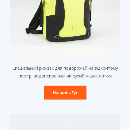
а
а
а
Спеціальний рюкзак для подорожей на відкритому
повітрі водонепроникний сухий мішок оптом
Натисніть Тут