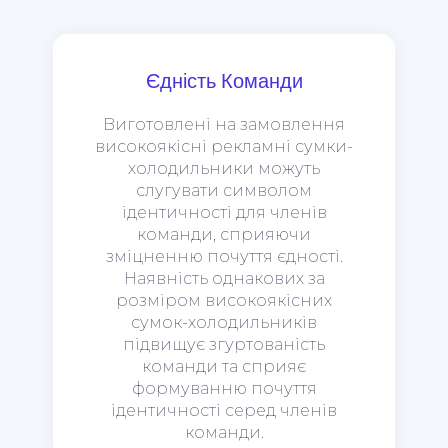
Єдність Команди
Виготовлені на замовлення
високоякісні рекламні сумки-
холодильники можуть
слугувати символом
ідентичності для членів
команди, сприяючи
зміцненню почуття єдності.
Наявність однакових за
розміром високоякісних
сумок-холодильників
підвищує згуртованість
команди та сприяє
формуванню почуття
ідентичності серед членів
команди.