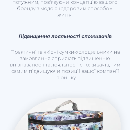
потужним, пов'язуючи концепцію вашого
бренду з модою і здоровим способом
життя.
Підвищення лояльності споживачів
Практичні та якісні сумки-холодильники на
замовлення сприяють підвищенню
впізнаваності та лояльності споживачів, тим
самим підвищуючи позиції вашої компанії
на ринку.