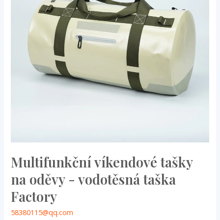
oděvy
-
vodotěsná
taška
Factory
Multifunkční víkendové tašky
na oděvy - vodotěsná taška
Factory
58380115@qq.com