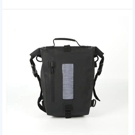
Vlastní
vodotěsná
taktická
taška
na
pásek
Bulk
Drybag