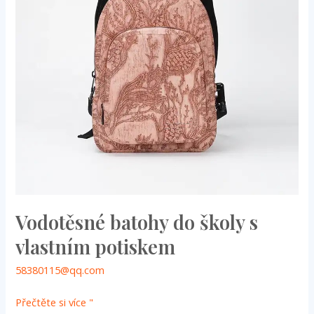
vlastním
potiskem
Vodotěsné batohy do školy s
vlastním potiskem
58380115@qq.com
Přečtěte si více "