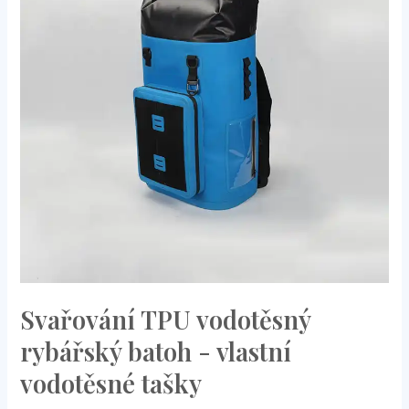
rybářský
batoh
-
vlastní
vodotěsné
tašky
Svařování TPU vodotěsný
rybářský batoh - vlastní
vodotěsné tašky