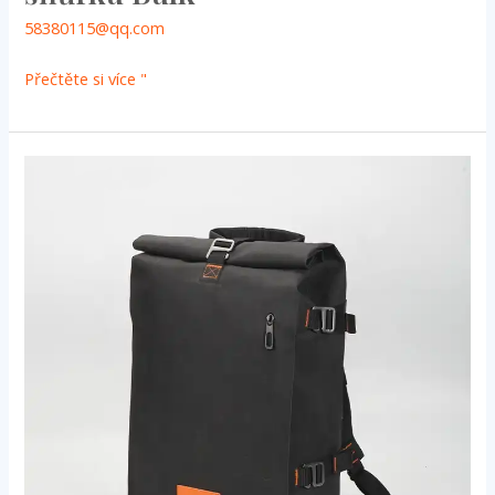
58380115@qq.com
Přečtěte si více "
Outdoorový
vodotěsný
obchodní
batoh
-
výrobce
vodotěsných
tašek