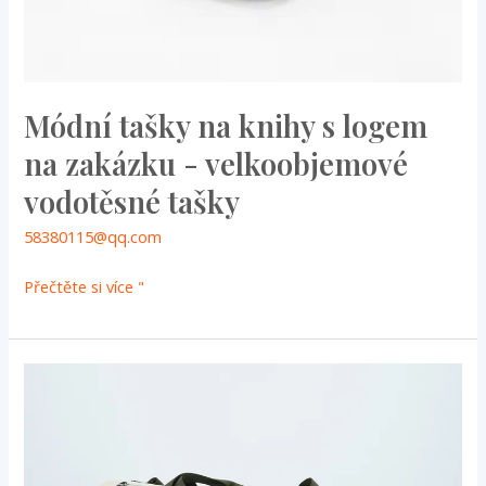
Módní tašky na knihy s logem
na zakázku - velkoobjemové
vodotěsné tašky
58380115@qq.com
Přečtěte si více "
Multifunkční
víkendové
tašky
na