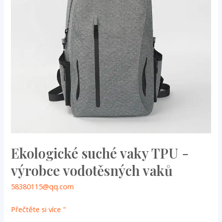
výrobce
vodotěsných
vaků
Ekologické suché vaky TPU -
výrobce vodotěsných vaků
58380115@qq.com
Přečtěte si více "