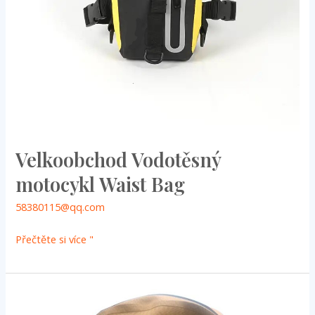
Velkoobchod Vodotěsný
motocykl Waist Bag
58380115@qq.com
Přečtěte si více "
Plovoucí