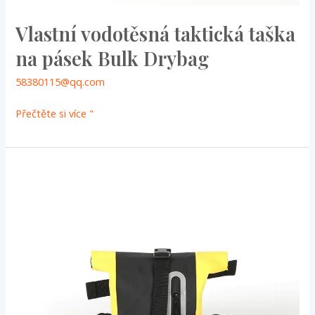
Vlastní vodotěsná taktická taška
na pásek Bulk Drybag
58380115@qq.com
Přečtěte si více "
Velkoobchod
Vodotěsný
motocykl
Waist
Bag