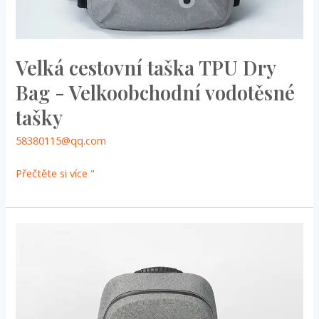
Velká cestovní taška TPU Dry
Bag - Velkoobchodní vodotěsné
tašky
58380115@qq.com
Přečtěte si více "
Ekologické
suché
vaky
TPU
-