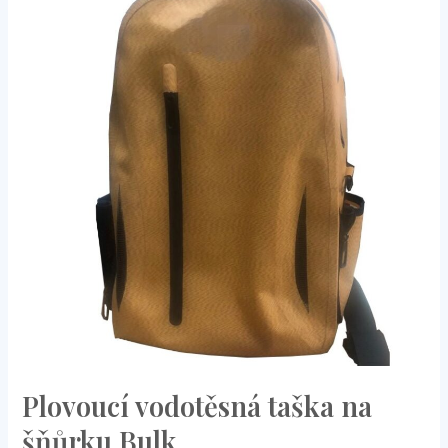
vodotěsná
taška
na
šňůrku
Bulk
Plovoucí vodotěsná taška na
šňůrku Bulk