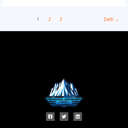
1
2
3
Další
→