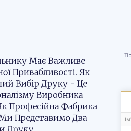
По
льнику Має Важливе
ної Привабливості. Як
ий Вибір Друку - Це
оналізму Виробника
Як Професійна Фабрика
 Ми Представимо Два
и Друку.