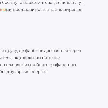
бренду та маркетингової діяльності. Тут,
ків
ми представимо два найпоширеніші
о друку, де фарба видавлюється через
ракеля, відтворюючи потрібне
на технологія серійного трафаретного
і друкарські операції.