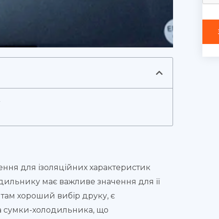
ення для ізоляційних характеристик
дильнику має важливе значення для її
єнтам хороший вибір друку, є
а сумки-холодильника, що