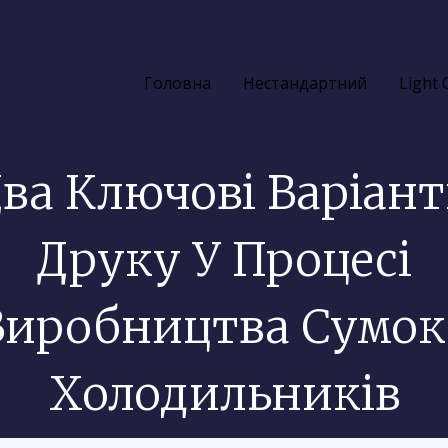
Головна
Нестандартний
Light
ва Ключові Варіан
Друку У Процесі
Виробництва Сумок
Холодильників