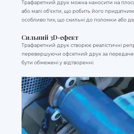
Трафаретний друк можна наносити на плоскі а
або малі об'єкти, що робить його придатни
особливо тих, що схильні до поломки або де
Сильний 3D-ефект
Трафаретний друк створює реалістичні реп
перевершуючи офсетний друк за передачею 
бути обмежені у відтворенні.