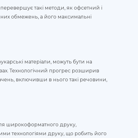
перевершує такі методи, як офсетний і
чних обмежень, а його максимальні
укарські матеріали, можуть бути на
овах. Технологічний прогрес розширив
чень, включивши в нього такі речовини,
для широкоформатного друку,
ими технологіями друку, що робить його