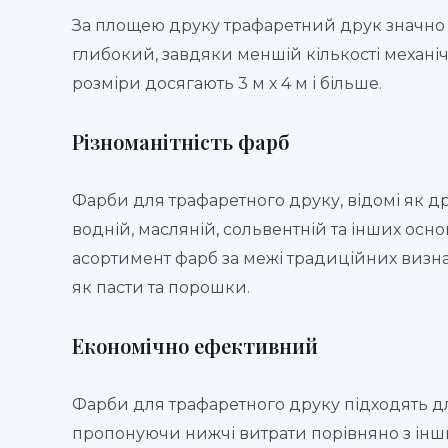
За площею друку трафаретний друк значно 
глибокий, завдяки меншій кількості механі
розміри досягають 3 м х 4 м і більше.
Різноманітність фарб
Фарби для трафаретного друку, відомі як др
водній, масляній, сольвентній та інших осн
асортимент фарб за межі традиційних визна
як пасти та порошки.
Економічно ефективний
Фарби для трафаретного друку підходять 
пропонуючи нижчі витрати порівняно з інш